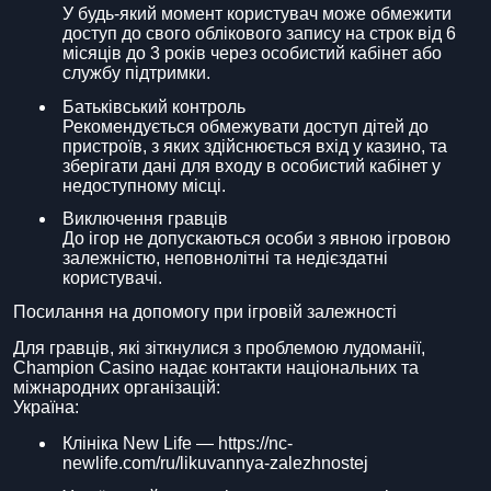
У будь-який момент користувач може обмежити
доступ до свого облікового запису на строк від 6
місяців до 3 років через особистий кабінет або
службу підтримки.
Батьківський контроль
Рекомендується обмежувати доступ дітей до
пристроїв, з яких здійснюється вхід у казино, та
зберігати дані для входу в особистий кабінет у
недоступному місці.
Виключення гравців
До ігор не допускаються особи з явною ігровою
залежністю, неповнолітні та недієздатні
користувачі.
Посилання на допомогу при ігровій залежності
Для гравців, які зіткнулися з проблемою лудоманії,
Champion Casino надає контакти національних та
міжнародних організацій:
Україна:
Клініка New Life — https://nc-
newlife.com/ru/likuvannya-zalezhnostej