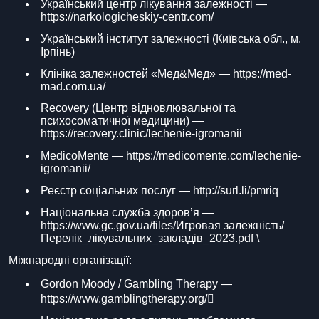
Український центр лікування залежності —
https://narkologicheskiy-centr.com/
Український інститут залежності (Київська обл., м.
Ірпінь)
Клініка залежностей «Мед&Мед» — https://med-
mad.com.ua/
Recovery (Центр відновлювальної та
психосоматичної медицини) —
https://recovery.clinic/lechenie-igromanii
MedicoMente — https://medicomente.com/lechenie-
igromanii/
Реєстр соціальних послуг — http://surl.li/pmriq
Національна служба здоров’я —
https://www.gc.gov.ua/files/Игровая залежність/
Перелік_лікувальних_закладів_2023.pdf \
Міжнародні організації:
Gordon Moody / Gambling Therapy —
https://www.gamblingtherapy.org/